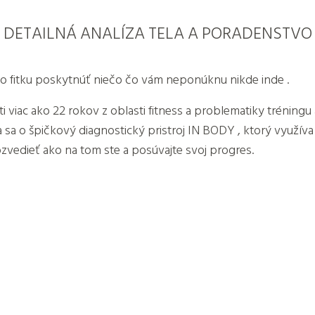
DETAILNÁ ANALÍZA TELA A PORADENSTVO
s vo fitku poskytnúť niečo čo vám neponúknu nikde inde .
viac ako 22 rokov z oblasti fitness a problematiky tréningu 
a sa o špičkový diagnostický pristroj IN BODY , ktorý využív
ozvedieť ako na tom ste a posúvajte svoj progres.