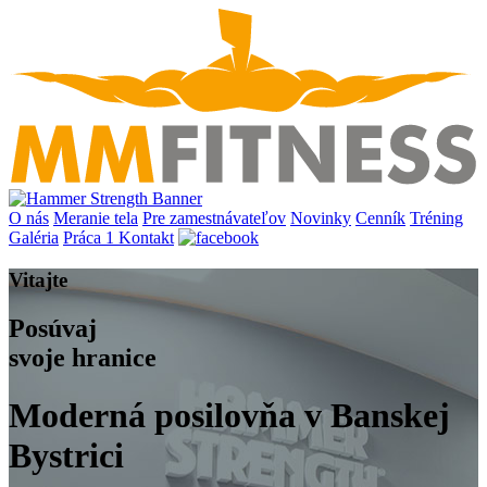
O nás
Meranie tela
Pre zamestnávateľov
Novinky
Cenník
Tréning
Galéria
Práca
1
Kontakt
Vitajte
Posúvaj
svoje hranice
Moderná posilovňa v Banskej
Bystrici